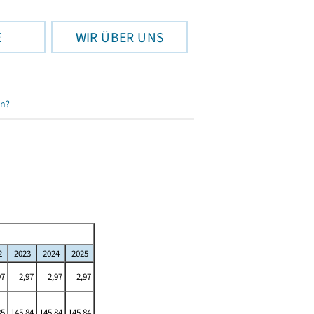
E
WIR ÜBER UNS
en?
2
2023
2024
2025
97
2,97
2,97
2,97
85
145,84
145,84
145,84