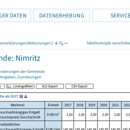
GER DATEN
DATENERHEBUNG
SERVIC
henerklärungen/Abkürzungen
|
Tabellenköpfe verschob
de: Nimritz
änderungen der Gemeinde
 Angaben, Zuordnungen
lte ab 2017
Merkmal
Einheit
2017
2018
2019
2020
2021
202
rauchsabhängiges Entgelt
EUR/m³
2,50
2,50
2,50
2,50
2,50
2,
rauchspreis) Durchschnitt
altsübliches
rauchsunabhängiges Entgelt
EUR/Jahr
145,84
145,84
145,84
145,85
145,85
145,