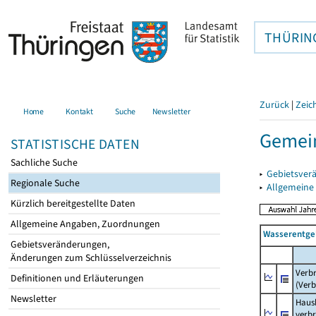
THÜRIN
Zurück
|
Zeic
Home
Kontakt
Suche
Newsletter
Gemein
STATISTISCHE DATEN
Sachliche Suche
▸
Gebietsver
Regionale Suche
▸
Allgemeine
Kürzlich bereitgestellte Daten
Allgemeine Angaben, Zuordnungen
Wasserentge
Gebietsveränderungen,
Änderungen zum Schlüsselverzeichnis
Verb
Definitionen und Erläuterungen
(Verb
Newsletter
Haush
verb