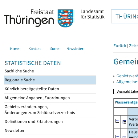
THÜRIN
Zurück
|
Zeic
Home
Kontakt
Suche
Newsletter
Gemei
STATISTISCHE DATEN
Sachliche Suche
▸
Gebietsver
Regionale Suche
▸
Allgemeine
Kürzlich bereitgestellte Daten
Allgemeine Angaben, Zuordnungen
Wasserentge
Gebietsveränderungen,
Änderungen zum Schlüsselverzeichnis
Verb
Definitionen und Erläuterungen
(Verb
Newsletter
Haush
verb