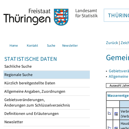
THÜRIN
Zurück
|
Zeic
Home
Kontakt
Suche
Newsletter
Gemein
STATISTISCHE DATEN
Sachliche Suche
▸
Gebietsver
Regionale Suche
▸
Allgemeine
Kürzlich bereitgestellte Daten
Allgemeine Angaben, Zuordnungen
Wasserentge
Gebietsveränderungen,
Änderungen zum Schlüsselverzeichnis
Verb
Definitionen und Erläuterungen
(Verb
Newsletter
Haush
verb