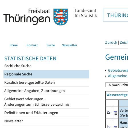
THÜRIN
Zurück
|
Zeic
Home
Kontakt
Suche
Newsletter
Gemei
STATISTISCHE DATEN
Sachliche Suche
▸
Gebietsver
Regionale Suche
▸
Allgemeine
Kürzlich bereitgestellte Daten
Allgemeine Angaben, Zuordnungen
Wasserentge
Gebietsveränderungen,
Änderungen zum Schlüsselverzeichnis
Verb
Definitionen und Erläuterungen
(Verb
Newsletter
Haush
verb