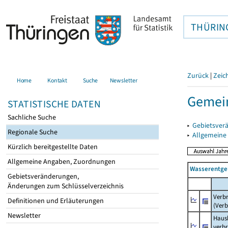
THÜRIN
Zurück
|
Zeic
Home
Kontakt
Suche
Newsletter
Gemein
STATISTISCHE DATEN
Sachliche Suche
▸
Gebietsver
Regionale Suche
▸
Allgemeine
Kürzlich bereitgestellte Daten
Allgemeine Angaben, Zuordnungen
Wasserentge
Gebietsveränderungen,
Änderungen zum Schlüsselverzeichnis
Verb
Definitionen und Erläuterungen
(Verb
Newsletter
Haush
verb