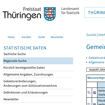
THÜRIN
Zurück
|
Zeic
Home
Kontakt
Suche
Newsletter
Gemein
STATISTISCHE DATEN
Sachliche Suche
▸
Gebietsver
Regionale Suche
▸
Allgemeine
Kürzlich bereitgestellte Daten
Allgemeine Angaben, Zuordnungen
Wasserentge
Gebietsveränderungen,
Änderungen zum Schlüsselverzeichnis
Verb
Definitionen und Erläuterungen
(Verb
Newsletter
Haush
verb