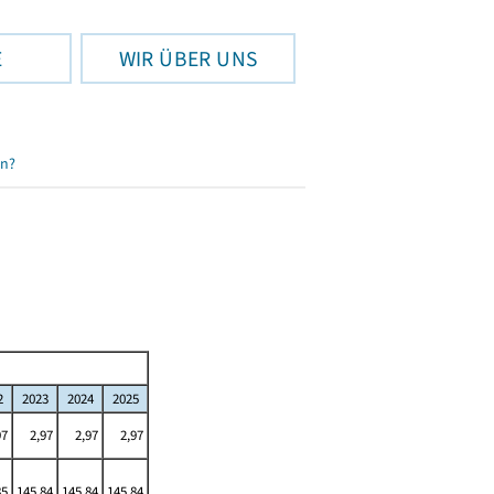
E
WIR ÜBER UNS
en?
2
2023
2024
2025
97
2,97
2,97
2,97
85
145,84
145,84
145,84