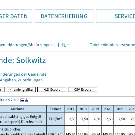
GER DATEN
DATENERHEBUNG
SERVIC
henerklärungen/Abkürzungen
|
Tabellenköpfe verschob
de: Solkwitz
änderungen der Gemeinde
 Angaben, Zuordnungen
lte ab 2017
Merkmal
Einheit
2017
2018
2019
2020
2021
202
rauchsabhängiges Entgelt
EUR/m³
2,50
2,50
2,50
2,50
2,50
2,
rauchspreis) Durchschnitt
altsübliches
rauchsunabhängiges Entgelt
EUR/Jahr
145,84
145,84
145,84
145,85
145,85
145,