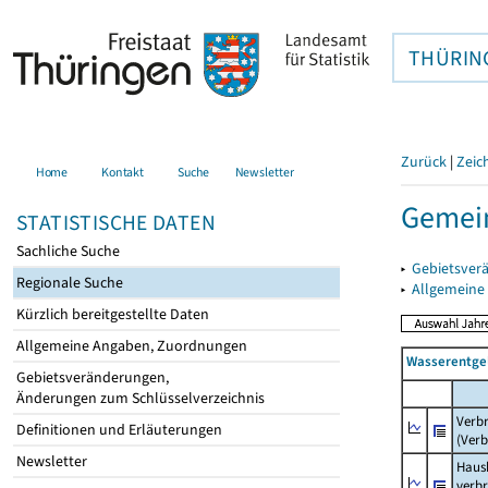
THÜRIN
Zurück
|
Zeic
Home
Kontakt
Suche
Newsletter
Gemein
STATISTISCHE DATEN
Sachliche Suche
▸
Gebietsver
Regionale Suche
▸
Allgemeine
Kürzlich bereitgestellte Daten
Allgemeine Angaben, Zuordnungen
Wasserentge
Gebietsveränderungen,
Änderungen zum Schlüsselverzeichnis
Verb
Definitionen und Erläuterungen
(Verb
Newsletter
Haush
verb