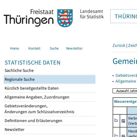
THÜRIN
Zurück
|
Zeic
Home
Kontakt
Suche
Newsletter
Gemei
STATISTISCHE DATEN
Sachliche Suche
▸
Gebietsver
Regionale Suche
▸
Allgemeine
Kürzlich bereitgestellte Daten
Allgemeine Angaben, Zuordnungen
Wasserentge
Gebietsveränderungen,
Änderungen zum Schlüsselverzeichnis
Verb
Definitionen und Erläuterungen
(Verb
Newsletter
Haush
verb