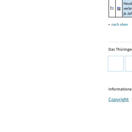
Haush
verb
je Ja
▴
nach oben
Das Thüringer
Informationen
Copyright