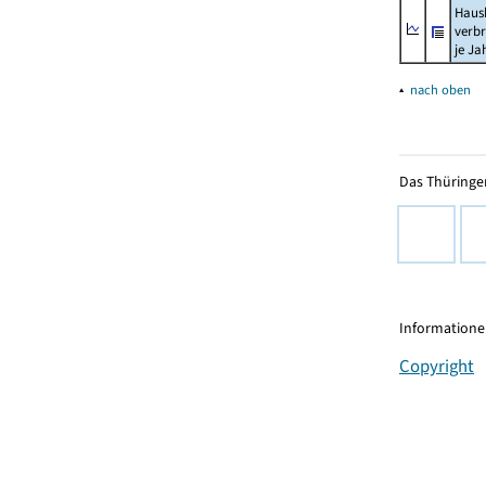
Haush
verb
je Ja
▴
nach oben
Das Thüringer
Informationen
Copyright