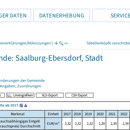
GER DATEN
DATENERHEBUNG
SERVIC
henerklärungen/Abkürzungen
|
Tabellenköpfe verschob
de: Saalburg-Ebersdorf, Stadt
änderungen der Gemeinde
 Angaben, Zuordnungen
lte ab 2017
Merkmal
Einheit
2017
2018
2019
2020
2021
2022
rauchsabhängiges Entgelt
EUR/m³
2,32
2,32
2,32
2,39
2,39
2,39
rauchspreis) Durchschnitt