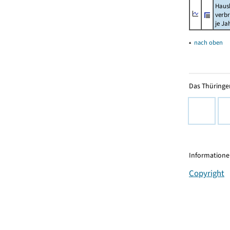
Haush
verb
je Ja
▴
nach oben
Das Thüringer
Informationen
Copyright