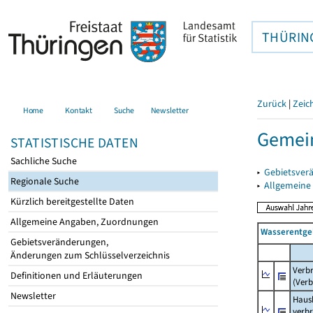
THÜRIN
Zurück
|
Zeic
Home
Kontakt
Suche
Newsletter
Gemein
STATISTISCHE DATEN
Sachliche Suche
▸
Gebietsver
Regionale Suche
▸
Allgemeine
Kürzlich bereitgestellte Daten
Allgemeine Angaben, Zuordnungen
Wasserentge
Gebietsveränderungen,
Änderungen zum Schlüsselverzeichnis
Verb
Definitionen und Erläuterungen
(Verb
Newsletter
Haush
verb