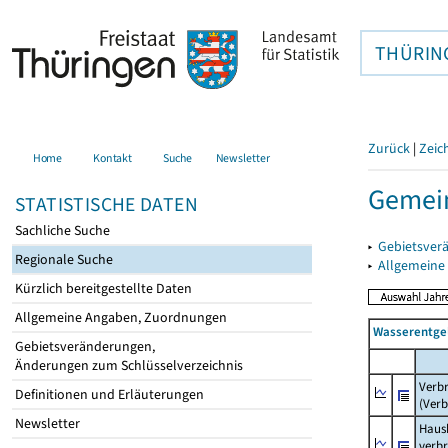
THÜRIN
Zurück
|
Zeic
Home
Kontakt
Suche
Newsletter
Gemei
STATISTISCHE DATEN
Sachliche Suche
▸
Gebietsver
Regionale Suche
▸
Allgemeine
Kürzlich bereitgestellte Daten
Allgemeine Angaben, Zuordnungen
Wasserentge
Gebietsveränderungen,
Änderungen zum Schlüsselverzeichnis
Verb
Definitionen und Erläuterungen
(Verb
Newsletter
Haush
verb