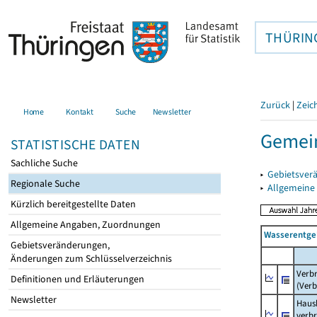
THÜRIN
Zurück
|
Zeic
Home
Kontakt
Suche
Newsletter
Gemein
STATISTISCHE DATEN
Sachliche Suche
▸
Gebietsver
Regionale Suche
▸
Allgemeine
Kürzlich bereitgestellte Daten
Allgemeine Angaben, Zuordnungen
Wasserentge
Gebietsveränderungen,
Änderungen zum Schlüsselverzeichnis
Verb
Definitionen und Erläuterungen
(Verb
Newsletter
Haush
verb