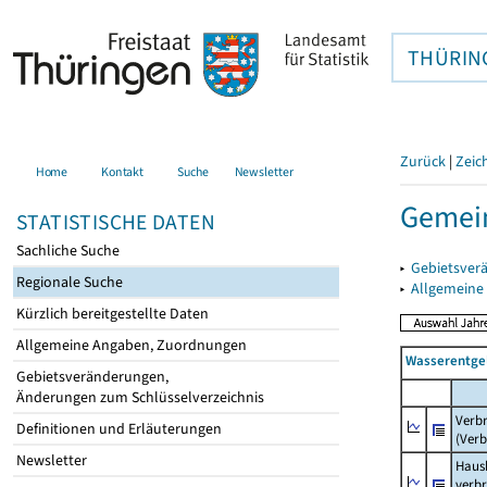
THÜRIN
Zurück
|
Zeic
Home
Kontakt
Suche
Newsletter
Gemein
STATISTISCHE DATEN
Sachliche Suche
▸
Gebietsver
Regionale Suche
▸
Allgemeine
Kürzlich bereitgestellte Daten
Allgemeine Angaben, Zuordnungen
Wasserentge
Gebietsveränderungen,
Änderungen zum Schlüsselverzeichnis
Verb
Definitionen und Erläuterungen
(Verb
Newsletter
Haush
verb