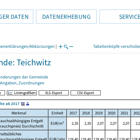
GER DATEN
DATENERHEBUNG
SERVIC
henerklärungen/Abkürzungen
|
Tabellenköpfe verschob
de: Teichwitz
änderungen der Gemeinde
 Angaben, Zuordnungen
lte ab 2017
Merkmal
Einheit
2017
2018
2019
2020
2021
202
rauchsabhängiges Entgelt
EUR/m³
2,35
2,35
2,07
2,07
2,07
2,
rauchspreis) Durchschnitt
altsübliches
rauchsunabhängiges Entgelt
EUR/Jahr
128,40
128,40
128,40
128,40
128,40
128,