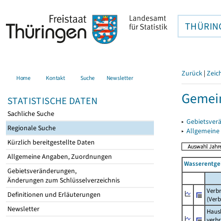
THÜRIN
Zurück
|
Zeic
Home
Kontakt
Suche
Newsletter
Gemein
STATISTISCHE DATEN
Sachliche Suche
▸
Gebietsver
Regionale Suche
▸
Allgemeine
Kürzlich bereitgestellte Daten
Allgemeine Angaben, Zuordnungen
Wasserentge
Gebietsveränderungen,
Änderungen zum Schlüsselverzeichnis
Verb
Definitionen und Erläuterungen
(Verb
Newsletter
Haush
verb