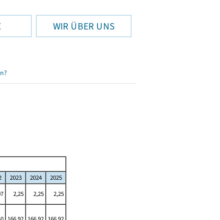
E
WIR ÜBER UNS
en?
2
2023
2024
2025
07
2,25
2,25
2,25
40
166,92
166,92
166,92