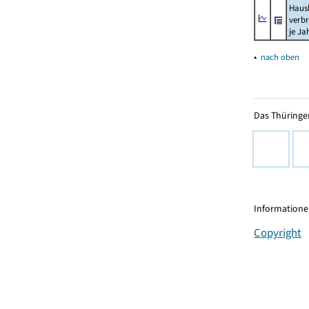
Haush
verb
je Ja
▴
nach oben
Das Thüringer
Informationen
Copyright