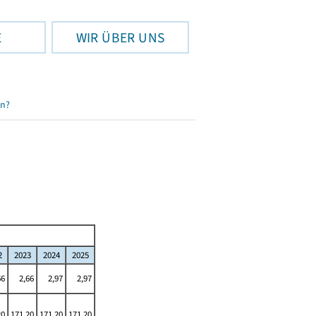
E
WIR ÜBER UNS
en?
2
2023
2024
2025
66
2,66
2,97
2,97
20
171,20
171,20
171,20