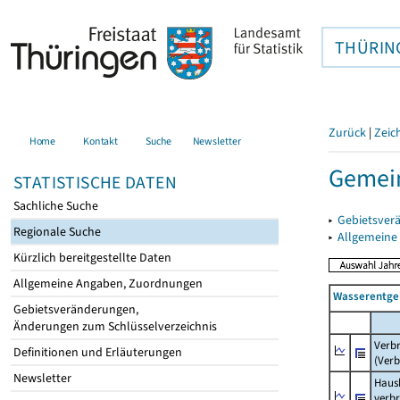
THÜRIN
Zurück
|
Zeic
Home
Kontakt
Suche
Newsletter
Gemei
STATISTISCHE DATEN
Sachliche Suche
▸
Gebietsver
Regionale Suche
▸
Allgemeine
Kürzlich bereitgestellte Daten
Allgemeine Angaben, Zuordnungen
Wasserentge
Gebietsveränderungen,
Änderungen zum Schlüsselverzeichnis
Verb
Definitionen und Erläuterungen
(Verb
Newsletter
Haush
verb