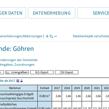
GER DATEN
DATENERHEBUNG
SERVIC
henerklärungen/Abkürzungen
|
Tabellenköpfe verschob
nde: Göhren
änderungen der Gemeinde
 Angaben, Zuordnungen
lte ab 2017
Merkmal
Einheit
2017
2018
2019
2020
2021
202
rauchsabhängiges Entgelt
EUR/m³
2,46
2,46
2,46
2,66
2,66
2,
rauchspreis) Durchschnitt
altsübliches
rauchsunabhängiges Entgelt
EUR/Jahr
160,50
160,50
160,50
171,20
171,20
171,