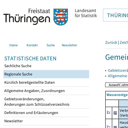
THÜRIN
Zurück
|
Zeic
Home
Kontakt
Suche
Newsletter
Gemein
STATISTISCHE DATEN
Sachliche Suche
▸
Gebietsver
Regionale Suche
▸
Allgemeine
Kürzlich bereitgestellte Daten
Allgemeine Angaben, Zuordnungen
Wasserentge
Gebietsveränderungen,
Änderungen zum Schlüsselverzeichnis
Verb
Definitionen und Erläuterungen
(Verb
Newsletter
Haush
verb