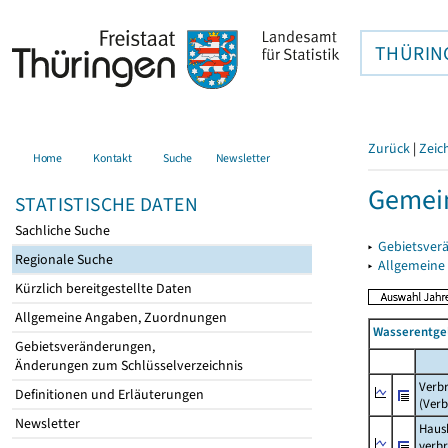
THÜRIN
Zurück
|
Zeic
Home
Kontakt
Suche
Newsletter
Gemein
STATISTISCHE DATEN
Sachliche Suche
▸
Gebietsver
Regionale Suche
▸
Allgemeine
Kürzlich bereitgestellte Daten
Allgemeine Angaben, Zuordnungen
Wasserentge
Gebietsveränderungen,
Änderungen zum Schlüsselverzeichnis
Verb
Definitionen und Erläuterungen
(Verb
Newsletter
Haush
verb