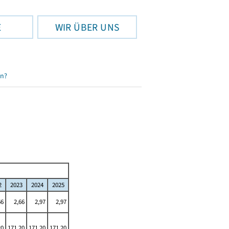
E
WIR ÜBER UNS
en?
2
2023
2024
2025
66
2,66
2,97
2,97
20
171,20
171,20
171,20