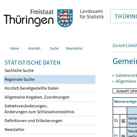
THÜRIN
Zurück
|
Zeic
Home
Kontakt
Suche
Newsletter
Gemein
STATISTISCHE DATEN
Sachliche Suche
▸
Gebietsver
Regionale Suche
▸
Allgemeine
Kürzlich bereitgestellte Daten
Allgemeine Angaben, Zuordnungen
Wasserentge
Gebietsveränderungen,
Änderungen zum Schlüsselverzeichnis
Verb
Definitionen und Erläuterungen
(Verb
Newsletter
Haush
verb