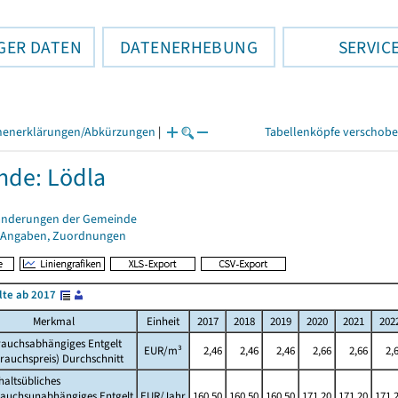
GER DATEN
DATENERHEBUNG
SERVIC
henerklärungen/Abkürzungen
|
Tabellenköpfe verschob
de: Lödla
änderungen der Gemeinde
 Angaben, Zuordnungen
lte ab 2017
Merkmal
Einheit
2017
2018
2019
2020
2021
202
rauchsabhängiges Entgelt
EUR/m³
2,46
2,46
2,46
2,66
2,66
2,
rauchspreis) Durchschnitt
altsübliches
rauchsunabhängiges Entgelt
EUR/Jahr
160,50
160,50
160,50
171,20
171,20
171,