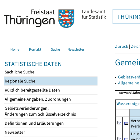
THÜRIN
Zurück
|
Zeic
Home
Kontakt
Suche
Newsletter
Gemein
STATISTISCHE DATEN
Sachliche Suche
▸
Gebietsver
Regionale Suche
▸
Allgemeine
Kürzlich bereitgestellte Daten
Allgemeine Angaben, Zuordnungen
Wasserentge
Gebietsveränderungen,
Änderungen zum Schlüsselverzeichnis
Verb
Definitionen und Erläuterungen
(Verb
Newsletter
Haush
verb