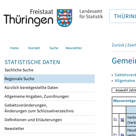
THÜRIN
Zurück
|
Zeic
Home
Kontakt
Suche
Newsletter
Gemein
STATISTISCHE DATEN
Sachliche Suche
▸
Gebietsver
Regionale Suche
▸
Allgemeine
Kürzlich bereitgestellte Daten
Allgemeine Angaben, Zuordnungen
Wasserentge
Gebietsveränderungen,
Änderungen zum Schlüsselverzeichnis
Verb
Definitionen und Erläuterungen
(Verb
Newsletter
Haush
verb