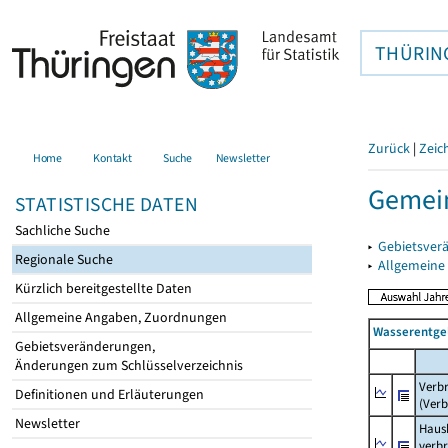
THÜRIN
Zurück
|
Zeic
Home
Kontakt
Suche
Newsletter
Gemein
STATISTISCHE DATEN
Sachliche Suche
▸
Gebietsver
Regionale Suche
▸
Allgemeine
Kürzlich bereitgestellte Daten
Allgemeine Angaben, Zuordnungen
Wasserentge
Gebietsveränderungen,
Änderungen zum Schlüsselverzeichnis
Verb
Definitionen und Erläuterungen
(Verb
Newsletter
Haush
verb