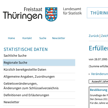
THÜRIN
Zurück
|
Zeic
Home
Kontakt
Suche
Newsletter
Erfüll
STATISTISCHE DATEN
Sachliche Suche
von 28.07.1995 
Regionale Suche
(Summe erfüll
Kürzlich bereitgestellte Daten
▸
Veränderun
Allgemeine Angaben, Zuordnungen
Gebietsveränderungen,
Änderungen zum Schlüsselverzeichnis
Bevölkerung 
Definitionen und Erläuterungen
Grundlage der F
Der Zensus 2011
Newsletter
Für die Jahre v