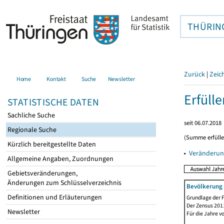
THÜRIN
Zurück
|
Zeic
Home
Kontakt
Suche
Newsletter
Erfüll
STATISTISCHE DATEN
Sachliche Suche
seit 06.07.2018
Regionale Suche
(Summe erfüll
Kürzlich bereitgestellte Daten
▸
Veränderun
Allgemeine Angaben, Zuordnungen
Gebietsveränderungen,
Änderungen zum Schlüsselverzeichnis
Bevölkerung 
Definitionen und Erläuterungen
Grundlage der F
Der Zensus 2011
Newsletter
Für die Jahre v