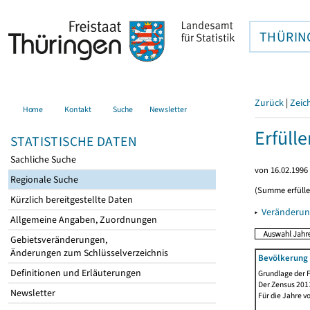
THÜRIN
Zurück
|
Zeic
Home
Kontakt
Suche
Newsletter
Erfüll
STATISTISCHE DATEN
Sachliche Suche
von 16.02.1996 
Regionale Suche
(Summe erfüll
Kürzlich bereitgestellte Daten
▸
Veränderun
Allgemeine Angaben, Zuordnungen
Gebietsveränderungen,
Änderungen zum Schlüsselverzeichnis
Bevölkerung 
Definitionen und Erläuterungen
Grundlage der F
Der Zensus 2011
Newsletter
Für die Jahre v