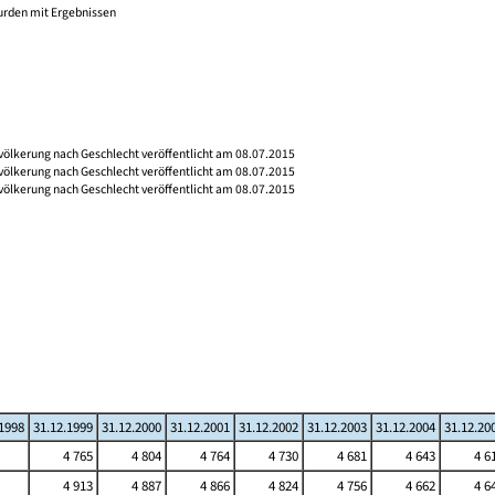
wurden mit Ergebnissen
völkerung nach Geschlecht veröffentlicht am 08.07.2015
völkerung nach Geschlecht veröffentlicht am 08.07.2015
völkerung nach Geschlecht veröffentlicht am 08.07.2015
.1998
31.12.1999
31.12.2000
31.12.2001
31.12.2002
31.12.2003
31.12.2004
31.12.20
4 765
4 804
4 764
4 730
4 681
4 643
4 6
4 913
4 887
4 866
4 824
4 756
4 662
4 6