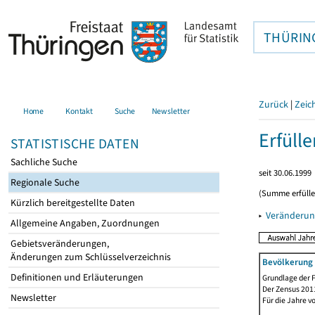
THÜRIN
Zurück
|
Zeic
Home
Kontakt
Suche
Newsletter
Erfüll
STATISTISCHE DATEN
Sachliche Suche
seit 30.06.1999
Regionale Suche
(Summe erfüll
Kürzlich bereitgestellte Daten
▸
Veränderun
Allgemeine Angaben, Zuordnungen
Gebietsveränderungen,
Änderungen zum Schlüsselverzeichnis
Bevölkerung 
Definitionen und Erläuterungen
Grundlage der F
Der Zensus 2011
Newsletter
Für die Jahre v