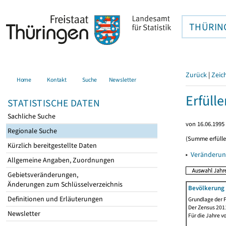
THÜRIN
Zurück
|
Zeic
Home
Kontakt
Suche
Newsletter
Erfüll
STATISTISCHE DATEN
Sachliche Suche
von 16.06.1995 
Regionale Suche
(Summe erfüll
Kürzlich bereitgestellte Daten
▸
Veränderun
Allgemeine Angaben, Zuordnungen
Gebietsveränderungen,
Änderungen zum Schlüsselverzeichnis
Bevölkerung 
Definitionen und Erläuterungen
Grundlage der F
Der Zensus 2011
Newsletter
Für die Jahre v