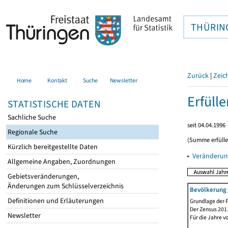
THÜRIN
Zurück
|
Zeic
Home
Kontakt
Suche
Newsletter
Erfüll
STATISTISCHE DATEN
Sachliche Suche
seit 04.04.1996
Regionale Suche
(Summe erfüll
Kürzlich bereitgestellte Daten
▸
Veränderun
Allgemeine Angaben, Zuordnungen
Gebietsveränderungen,
Änderungen zum Schlüsselverzeichnis
Bevölkerung 
Definitionen und Erläuterungen
Grundlage der F
Der Zensus 2011
Newsletter
Für die Jahre v