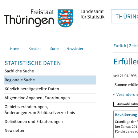
THÜRIN
Zurück
|
Zeic
Home
Kontakt
Suche
Newsletter
Erfüll
STATISTISCHE DATEN
Sachliche Suche
seit 21.04.1995
Regionale Suche
(Summe erfüll
Kürzlich bereitgestellte Daten
▸
Veränderun
Allgemeine Angaben, Zuordnungen
Gebietsveränderungen,
Änderungen zum Schlüsselverzeichnis
Bevölkerung 
Definitionen und Erläuterungen
Grundlage der F
Der Zensus 2011
Newsletter
Für die Jahre v