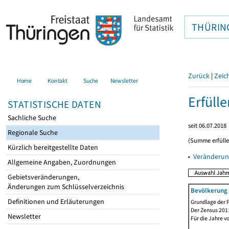
THÜRIN
Zurück
|
Zeic
Home
Kontakt
Suche
Newsletter
Erfüll
STATISTISCHE DATEN
Sachliche Suche
seit 06.07.2018
Regionale Suche
(Summe erfüll
Kürzlich bereitgestellte Daten
▸
Veränderun
Allgemeine Angaben, Zuordnungen
Gebietsveränderungen,
Änderungen zum Schlüsselverzeichnis
Bevölkerung 
Definitionen und Erläuterungen
Grundlage der F
Der Zensus 2011
Newsletter
Für die Jahre v