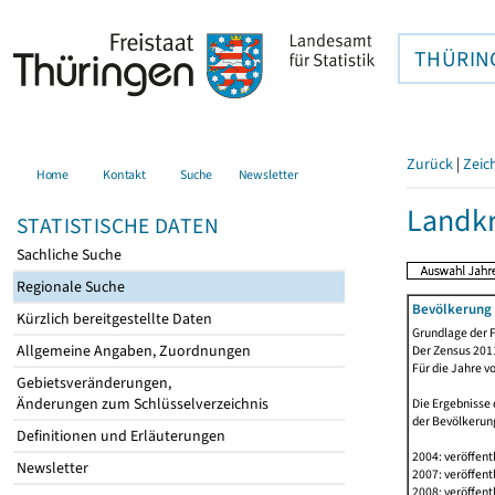
THÜRIN
Zurück
|
Zeic
Home
Kontakt
Suche
Newsletter
Landkr
STATISTISCHE DATEN
Sachliche Suche
Regionale Suche
Bevölkerung 
Kürzlich bereitgestellte Daten
Grundlage der F
Allgemeine Angaben, Zuordnungen
Der Zensus 2011
Für die Jahre v
Gebietsveränderungen,
Änderungen zum Schlüsselverzeichnis
Die Ergebnisse 
der Bevölkerung
Definitionen und Erläuterungen
2004: veröffent
Newsletter
2007: veröffent
2008: veröffent