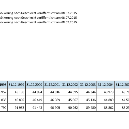
völkerung nach Geschlecht veröffentlicht am 08.07.2015
völkerung nach Geschlecht veröffentlicht am 08.07.2015
völkerung nach Geschlecht veröffentlicht am 08.07.2015
.1998
31.12.1999
31.12.2000
31.12.2001
31.12.2002
31.12.2003
31.12.2004
31.12.20
 952
45 135
44 994
44 816
44 595
44 344
43 973
43 7
 838
46 802
46 449
46 089
45 667
45 136
44 889
44 5
 790
91 937
91 443
90 905
90 262
89 480
88 862
88 2