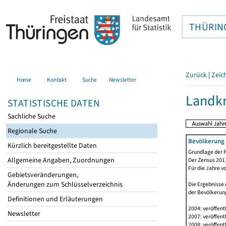
THÜRIN
Zurück
|
Zeic
Home
Kontakt
Suche
Newsletter
Landkr
STATISTISCHE DATEN
Sachliche Suche
Regionale Suche
Bevölkerung 
Kürzlich bereitgestellte Daten
Grundlage der F
Allgemeine Angaben, Zuordnungen
Der Zensus 2011
Für die Jahre v
Gebietsveränderungen,
Änderungen zum Schlüsselverzeichnis
Die Ergebnisse 
der Bevölkerung
Definitionen und Erläuterungen
2004: veröffent
Newsletter
2007: veröffent
2008: veröffent