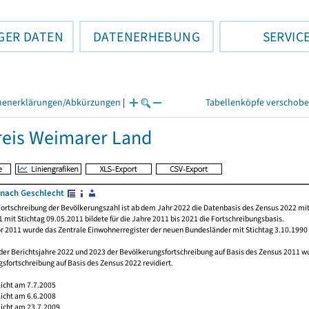
GER DATEN
DATENERHEBUNG
SERVIC
henerklärungen/Abkürzungen
|
Tabellenköpfe verschob
eis Weimarer Land
nach Geschlecht
ortschreibung der Bevölkerungszahl ist ab dem Jahr 2022 die Datenbasis des Zensus 2022 mit
 mit Stichtag 09.05.2011 bildete für die Jahre 2011 bis 2021 die Fortschreibungsbasis.
or 2011 wurde das Zentrale Einwohnerregister der neuen Bundesländer mit Stichtag 3.10.1990
der Berichtsjahre 2022 und 2023 der Bevölkerungsfortschreibung auf Basis des Zensus 2011 
sfortschreibung auf Basis des Zensus 2022 revidiert.
licht am 7.7.2005
licht am 6.6.2008
licht am 23.7.2009