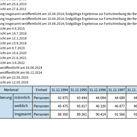
licht am 25.6.2010
licht am 27.6.2011
ng insgesamt veröffentlicht am 10.04.2014; Endgültige Ergebnisse zur Fortschreibung der Be
ng insgesamt veröffentlicht am 10.04.2014; Endgültige Ergebnisse zur Fortschreibung der Be
ng insgesamt veröffentlicht am 19.08.2014; Endgültige Ergebnisse zur Fortschreibung der Be
licht am 4.9.2015
licht am 14.7.2016
licht am 12.1.2018
licht am 13.9.2018
licht am 9.7.2019
licht am 10.6.2020
licht am 21.6.2021
licht am 3.6.2022
veröffentlicht am 16.08.2024
veröffentlicht am 06.12.2024
licht am 22.05.2025
licht am 12.05.2026
Merkmal
Einheit
31.12.1994
31.12.1995
31.12.1996
31.12.1997
31.12
lkerung
männlich
Personen
42 875
43 444
44 094
44 689
44
weiblich
Personen
45 475
45 817
46 320
46 877
46
insgesamt
Personen
88 350
89 261
90 414
91 566
91