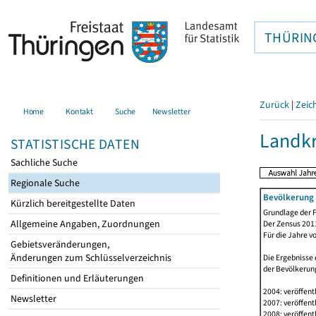
THÜRIN
Zurück
|
Zeic
Home
Kontakt
Suche
Newsletter
Landkr
STATISTISCHE DATEN
Sachliche Suche
Regionale Suche
Bevölkerung 
Kürzlich bereitgestellte Daten
Grundlage der F
Allgemeine Angaben, Zuordnungen
Der Zensus 2011
Für die Jahre v
Gebietsveränderungen,
Änderungen zum Schlüsselverzeichnis
Die Ergebnisse 
der Bevölkerung
Definitionen und Erläuterungen
2004: veröffent
Newsletter
2007: veröffent
2008: veröffent