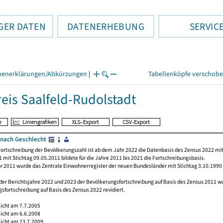
GER DATEN
DATENERHEBUNG
SERVIC
henerklärungen/Abkürzungen
|
Tabellenköpfe verschob
eis Saalfeld-Rudolstadt
nach Geschlecht
ortschreibung der Bevölkerungszahl ist ab dem Jahr 2022 die Datenbasis des Zensus 2022 mit
 mit Stichtag 09.05.2011 bildete für die Jahre 2011 bis 2021 die Fortschreibungsbasis.
or 2011 wurde das Zentrale Einwohnerregister der neuen Bundesländer mit Stichtag 3.10.1990
der Berichtsjahre 2022 und 2023 der Bevölkerungsfortschreibung auf Basis des Zensus 2011 
sfortschreibung auf Basis des Zensus 2022 revidiert.
licht am 7.7.2005
licht am 6.6.2008
licht am 23.7.2009