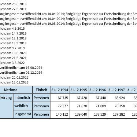
licht am 25.6.2010
licht am 27.6.2011
ng insgesamt veröffentlicht am 10.04.2014; Endgültige Ergebnisse zur Fortschreibung der Be
ng insgesamt veröffentlicht am 10.04.2014; Endgültige Ergebnisse zur Fortschreibung der Be
ng insgesamt veröffentlicht am 19.08.2014; Endgültige Ergebnisse zur Fortschreibung der Be
licht am 4.9.2015
licht am 14.7.2016
licht am 12.1.2018
licht am 13.9.2018
licht am 9.7.2019
licht am 10.6.2020
licht am 21.6.2021
licht am 3.6.2022
veröffentlicht am 16.08.2024
veröffentlicht am 06.12.2024
licht am 22.05.2025
licht am 12.05.2026
Merkmal
Einheit
31.12.1994
31.12.1995
31.12.1996
31.12.1997
31.12
lkerung
männlich
Personen
67 735
67 420
67 440
66 924
65
weiblich
Personen
72 377
71 620
71 089
70 358
69
insgesamt
Personen
140 112
139 040
138 529
137 282
135