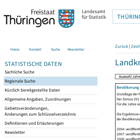
THÜRIN
Zurück
|
Zeic
Home
Kontakt
Suche
Newsletter
Landkr
STATISTISCHE DATEN
Sachliche Suche
Regionale Suche
Bevölkerung 
Kürzlich bereitgestellte Daten
Grundlage der F
Allgemeine Angaben, Zuordnungen
Der Zensus 2011
Für die Jahre v
Gebietsveränderungen,
Änderungen zum Schlüsselverzeichnis
Die Ergebnisse 
der Bevölkerung
Definitionen und Erläuterungen
2004: veröffent
Newsletter
2007: veröffent
2008: veröffent