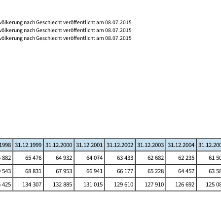
völkerung nach Geschlecht veröffentlicht am 08.07.2015
völkerung nach Geschlecht veröffentlicht am 08.07.2015
völkerung nach Geschlecht veröffentlicht am 08.07.2015
.1998
31.12.1999
31.12.2000
31.12.2001
31.12.2002
31.12.2003
31.12.2004
31.12.20
 882
65 476
64 932
64 074
63 433
62 682
62 235
61 5
 543
68 831
67 953
66 941
66 177
65 228
64 457
63 5
 425
134 307
132 885
131 015
129 610
127 910
126 692
125 0