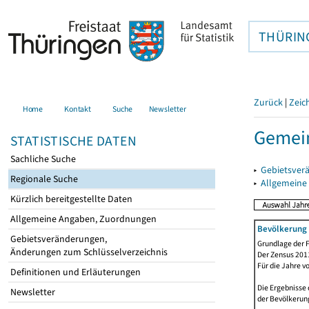
THÜRIN
Zurück
|
Zeic
Home
Kontakt
Suche
Newsletter
Gemein
STATISTISCHE DATEN
Sachliche Suche
▸
Gebietsver
Regionale Suche
▸
Allgemeine
Kürzlich bereitgestellte Daten
Allgemeine Angaben, Zuordnungen
Bevölkerung 
Gebietsveränderungen,
Grundlage der F
Änderungen zum Schlüsselverzeichnis
Der Zensus 2011
Für die Jahre v
Definitionen und Erläuterungen
Die Ergebnisse 
Newsletter
der Bevölkerung