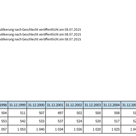
völkerung nach Geschlecht veröffentlicht am 08.07.2015
völkerung nach Geschlecht veröffentlicht am 08.07.2015
völkerung nach Geschlecht veröffentlicht am 08.07.2015
.1998
31.12.1999
31.12.2000
31.12.2001
31.12.2002
31.12.2003
31.12.2004
31.12.20
504
511
507
497
502
500
508
5
553
542
533
537
524
520
517
5
1 057
1 053
1 040
1 034
1 026
1 020
1 025
1 0