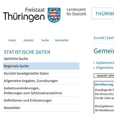
THÜRIN
Zurück
|
Zeic
Home
Kontakt
Suche
Newsletter
Gemei
STATISTISCHE DATEN
Sachliche Suche
▸
Gebietsver
Regionale Suche
▸
Allgemeine
Kürzlich bereitgestellte Daten
Allgemeine Angaben, Zuordnungen
Bevölkerung 
Gebietsveränderungen,
Grundlage der F
Änderungen zum Schlüsselverzeichnis
Der Zensus 2011
Für die Jahre v
Definitionen und Erläuterungen
Die Ergebnisse 
Newsletter
der Bevölkerung