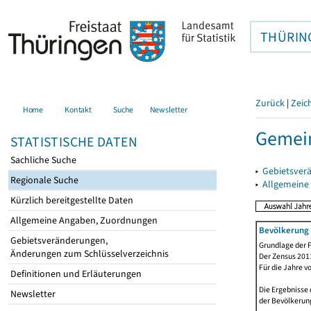
THÜRIN
Zurück
|
Zeic
Home
Kontakt
Suche
Newsletter
Gemein
STATISTISCHE DATEN
Sachliche Suche
▸
Gebietsver
Regionale Suche
▸
Allgemeine
Kürzlich bereitgestellte Daten
Allgemeine Angaben, Zuordnungen
Bevölkerung 
Gebietsveränderungen,
Grundlage der F
Änderungen zum Schlüsselverzeichnis
Der Zensus 2011
Für die Jahre v
Definitionen und Erläuterungen
Die Ergebnisse 
Newsletter
der Bevölkerung