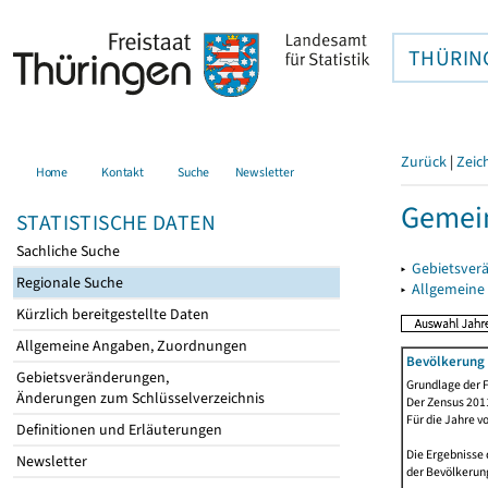
THÜRIN
Zurück
|
Zeic
Home
Kontakt
Suche
Newsletter
Gemein
STATISTISCHE DATEN
Sachliche Suche
▸
Gebietsver
Regionale Suche
▸
Allgemeine
Kürzlich bereitgestellte Daten
Allgemeine Angaben, Zuordnungen
Bevölkerung 
Gebietsveränderungen,
Grundlage der F
Änderungen zum Schlüsselverzeichnis
Der Zensus 2011
Für die Jahre v
Definitionen und Erläuterungen
Die Ergebnisse 
Newsletter
der Bevölkerung