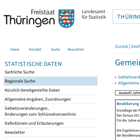
THÜRIN
Zurück
|
Zeic
Home
Kontakt
Suche
Newsletter
Gemein
STATISTISCHE DATEN
Sachliche Suche
▸
Gebietsver
Regionale Suche
▸
Allgemeine
Kürzlich bereitgestellte Daten
Allgemeine Angaben, Zuordnungen
Bevölkerung 
Gebietsveränderungen,
Grundlage der F
Änderungen zum Schlüsselverzeichnis
Der Zensus 2011
Für die Jahre v
Definitionen und Erläuterungen
Die Ergebnisse 
Newsletter
der Bevölkerung