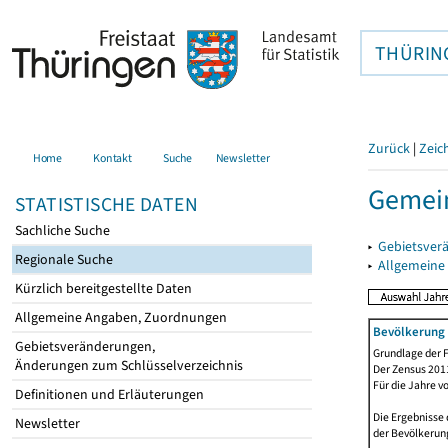
THÜRIN
Zurück
|
Zeic
Home
Kontakt
Suche
Newsletter
Gemein
STATISTISCHE DATEN
Sachliche Suche
▸
Gebietsver
Regionale Suche
▸
Allgemeine
Kürzlich bereitgestellte Daten
Allgemeine Angaben, Zuordnungen
Bevölkerung 
Gebietsveränderungen,
Grundlage der F
Änderungen zum Schlüsselverzeichnis
Der Zensus 2011
Für die Jahre v
Definitionen und Erläuterungen
Die Ergebnisse 
Newsletter
der Bevölkerung