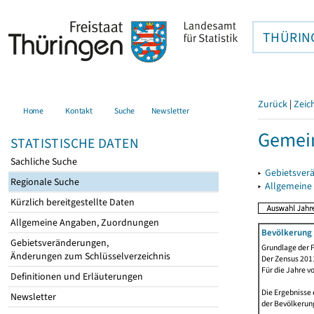
THÜRIN
Zurück
|
Zeic
Home
Kontakt
Suche
Newsletter
Gemei
STATISTISCHE DATEN
Sachliche Suche
▸
Gebietsver
Regionale Suche
▸
Allgemeine
Kürzlich bereitgestellte Daten
Allgemeine Angaben, Zuordnungen
Bevölkerung 
Gebietsveränderungen,
Grundlage der F
Änderungen zum Schlüsselverzeichnis
Der Zensus 2011
Für die Jahre v
Definitionen und Erläuterungen
Die Ergebnisse 
Newsletter
der Bevölkerung