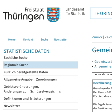
THÜRIN
Zurück
|
Zeic
Home
Kontakt
Suche
Newsletter
Gemein
STATISTISCHE DATEN
Sachliche Suche
▸
Gebietsver
Regionale Suche
▸
Allgemeine
Kürzlich bereitgestellte Daten
Allgemeine Angaben, Zuordnungen
Bevölkerung 
Gebietsveränderungen,
Grundlage der F
Änderungen zum Schlüsselverzeichnis
Der Zensus 2011
Für die Jahre v
Definitionen und Erläuterungen
Die Ergebnisse 
Newsletter
der Bevölkerung