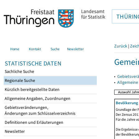
THÜRIN
Zurück
|
Zeic
Home
Kontakt
Suche
Newsletter
Gemein
STATISTISCHE DATEN
Sachliche Suche
▸
Gebietsver
Regionale Suche
▸
Allgemeine
Kürzlich bereitgestellte Daten
Allgemeine Angaben, Zuordnungen
Bevölkerung 
Gebietsveränderungen,
Grundlage der F
Änderungen zum Schlüsselverzeichnis
Der Zensus 2011
Für die Jahre v
Definitionen und Erläuterungen
Die Ergebnisse 
Newsletter
der Bevölkerung