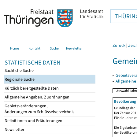
THÜRIN
Zurück
|
Zeic
Home
Kontakt
Suche
Newsletter
Gemei
STATISTISCHE DATEN
Sachliche Suche
▸
Gebietsver
Regionale Suche
▸
Allgemeine
Kürzlich bereitgestellte Daten
Allgemeine Angaben, Zuordnungen
Bevölkerung 
Gebietsveränderungen,
Grundlage der F
Änderungen zum Schlüsselverzeichnis
Der Zensus 2011
Für die Jahre v
Definitionen und Erläuterungen
Die Ergebnisse 
Newsletter
der Bevölkerung