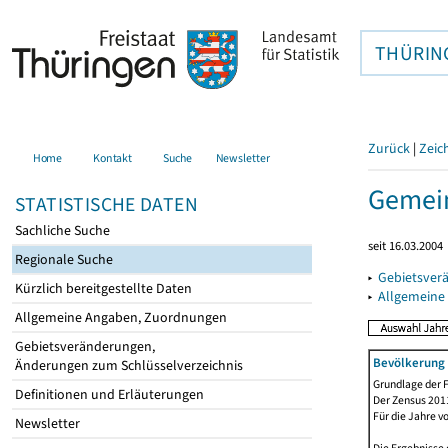
THÜRIN
Zurück
|
Zeic
Home
Kontakt
Suche
Newsletter
Gemein
STATISTISCHE DATEN
Sachliche Suche
seit 16.03.2004
Regionale Suche
▸
Gebietsver
Kürzlich bereitgestellte Daten
▸
Allgemeine
Allgemeine Angaben, Zuordnungen
Gebietsveränderungen,
Bevölkerung 
Änderungen zum Schlüsselverzeichnis
Grundlage der F
Definitionen und Erläuterungen
Der Zensus 2011
Für die Jahre v
Newsletter