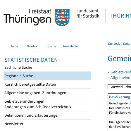
THÜRIN
Zurück
|
Zeic
Home
Kontakt
Suche
Newsletter
Gemein
STATISTISCHE DATEN
Sachliche Suche
▸
Gebietsver
Regionale Suche
▸
Allgemeine
Kürzlich bereitgestellte Daten
Allgemeine Angaben, Zuordnungen
Bevölkerung 
Gebietsveränderungen,
Grundlage der F
Änderungen zum Schlüsselverzeichnis
Der Zensus 2011
Für die Jahre v
Definitionen und Erläuterungen
Die Ergebnisse 
Newsletter
der Bevölkerung