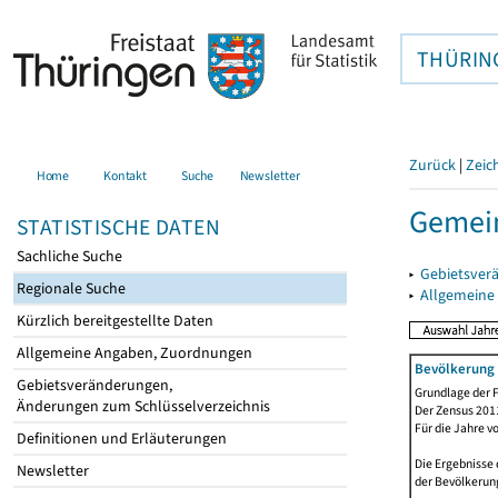
THÜRIN
Zurück
|
Zeic
Home
Kontakt
Suche
Newsletter
Gemein
STATISTISCHE DATEN
Sachliche Suche
▸
Gebietsver
Regionale Suche
▸
Allgemeine
Kürzlich bereitgestellte Daten
Allgemeine Angaben, Zuordnungen
Bevölkerung 
Gebietsveränderungen,
Grundlage der F
Änderungen zum Schlüsselverzeichnis
Der Zensus 2011
Für die Jahre v
Definitionen und Erläuterungen
Die Ergebnisse 
Newsletter
der Bevölkerung