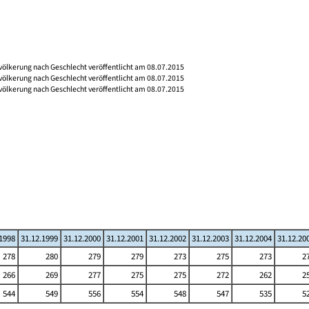
völkerung nach Geschlecht veröffentlicht am 08.07.2015
völkerung nach Geschlecht veröffentlicht am 08.07.2015
völkerung nach Geschlecht veröffentlicht am 08.07.2015
.1998
31.12.1999
31.12.2000
31.12.2001
31.12.2002
31.12.2003
31.12.2004
31.12.20
278
280
279
279
273
275
273
2
266
269
277
275
275
272
262
2
544
549
556
554
548
547
535
5