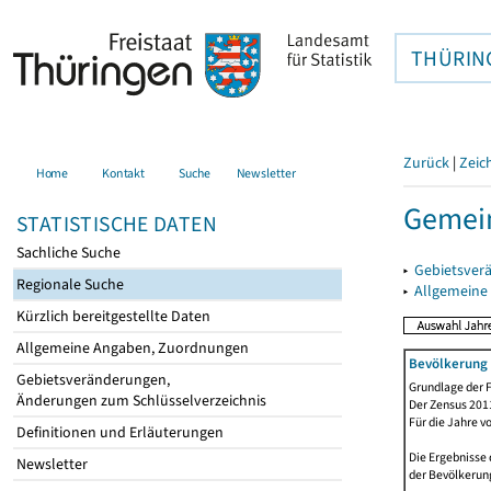
THÜRIN
Zurück
|
Zeic
Home
Kontakt
Suche
Newsletter
Gemei
STATISTISCHE DATEN
Sachliche Suche
▸
Gebietsver
Regionale Suche
▸
Allgemeine
Kürzlich bereitgestellte Daten
Allgemeine Angaben, Zuordnungen
Bevölkerung 
Gebietsveränderungen,
Grundlage der F
Änderungen zum Schlüsselverzeichnis
Der Zensus 2011
Für die Jahre v
Definitionen und Erläuterungen
Die Ergebnisse 
Newsletter
der Bevölkerung